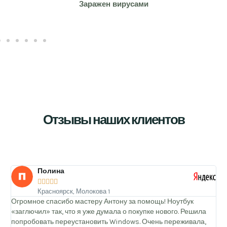
Заражен вирусами
Отзывы наших клиентов
а
Дмитрий





рск, Молокова 1
Красноярск, 
бо мастеру Антону за помощь! Ноутбук
Залил клавиатуру но
, что я уже думала о покупке нового. Решила
сушить сам — не пом
ереустановить Windows. Очень переживала,
выключался. Отнес 